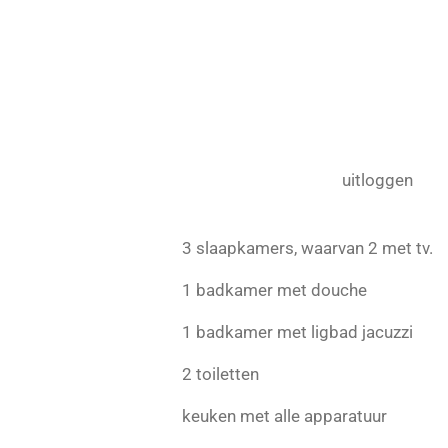
Ga
direct
naar
de
hoofdinhoud
uitloggen
3 slaapkamers, waarvan 2 met tv.
1 badkamer met douche
1 badkamer met ligbad jacuzzi
2 toiletten
keuken met alle apparatuur